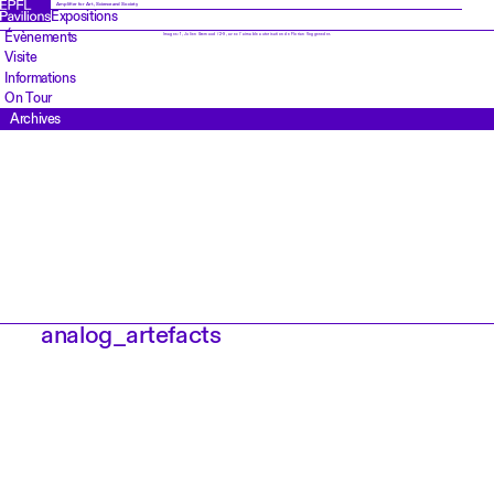
Amplifier for Art, Science and Society
Expositions
Évènements
Images: 1, Julien Gremaud / 2-9, avec l'aimable autorisation de Florian Voggeneder.
Visite
Informations
On Tour
Archives
analog_artefacts