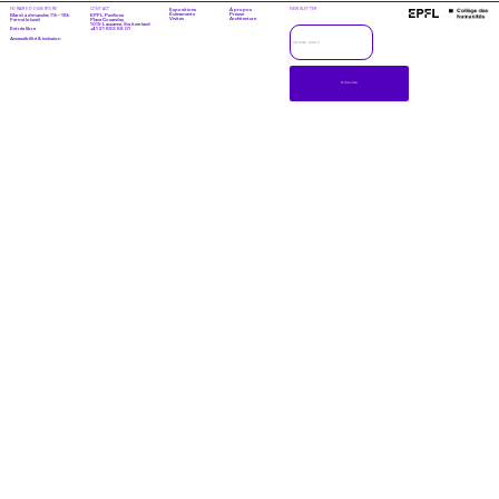
HORAIRE D’OUVERTURE
CONTACT
Expositions
À propos
NEWSLETTER
Évènements
Presse
Mardi à dimanche: 11h – 18h
EPFL Pavilions
Visites
Architecture
Fermé le lundi
Place Cosandey
1015 Lausanne, Switzerland
+41 21 693 65 01
Entrée libre
Accessibilité & inclusion