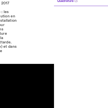
Quadrature
 2017
 : les
tution en
stallation
our
ns
ture
la
ttarde.
e) et dans
ce