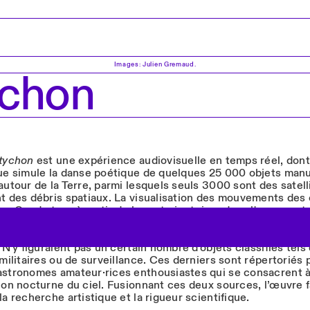
Images: Julien Gremaud.
ychon
ptychon
est une expérience audiovisuelle en temps réel, dont
que simule la danse poétique de quelques 25 000 objets man
autour de la Terre, parmi lesquels seuls 3000 sont des satelli
nt des débris spatiaux. La visualisation des mouvements des 
ar Quadrature à partir de leurs trajectoires dans l'espace et
s approfondies sur les données satellitaires mondiales. Les 
abord basé·es sur le site web de l’US Air Force qui répertori
. N'y figuraient pas un certain nombre d'objets classifiés tels
 militaires ou de surveillance. Ces derniers sont répertoriés 
astronomes amateur·rices enthousiastes qui se consacrent 
ion nocturne du ciel. Fusionnant ces deux sources, l’œuvre f
la recherche artistique et la rigueur scientifique.