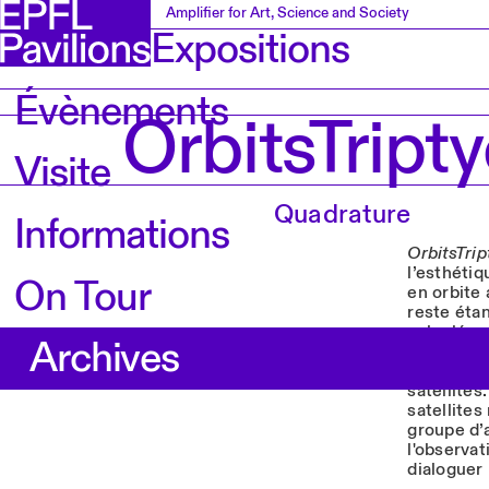
Amplifier for Art, Science and Society
Expositions
Évènements
OrbitsTript
Visite
Quadrature
Informations
OrbitsTri
l’esthéti
On Tour
en orbite 
reste éta
calculée p
Archives
recherche
se sont d’
satellites
satellites
groupe d’
l'observat
dialoguer 