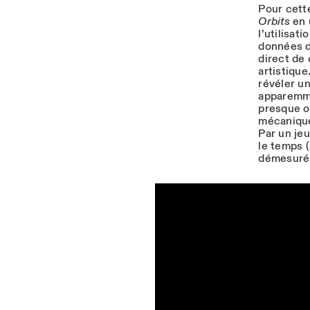
Pour cett
Orbits
en 
l’utilisati
données de
direct de
artistique
révéler u
apparemme
presque o
mécanique 
Par un jeu
le temps (
démesuré 