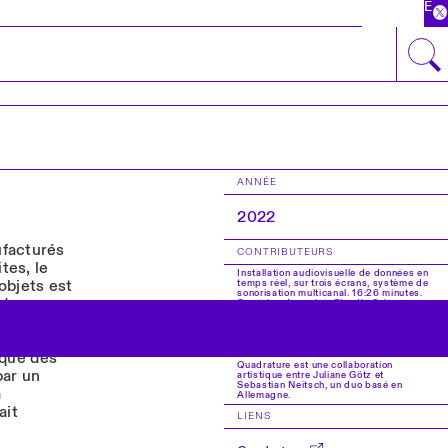
EN
ANNÉE
2022
ufacturés
CONTRIBUTEURS
tes, le
Installation audiovisuelle de données en
objets est
temps réel, sur trois écrans, système de
sonorisation multicanal. 16:26 minutes.
 de
Curatrice du projet: Claudia Schnugg.
Réalisée avec le financement de Stiftung
artistes
Kunstfonds et Neustart Kultur.
e les
CREDITS
 que des
Quadrature est une collaboration
par un
artistique entre Juliane Götz et
Sebastian Neitsch, un duo basé en
à
Allemagne.
ait
LIENS