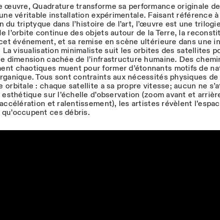
e œuvre, Quadrature transforme sa performance originale de
une véritable installation expérimentale. Faisant référence à
on du triptyque dans l’histoire de l’art, l’œuvre est une trilogie
 l’orbite continue des objets autour de la Terre, la reconsti
 cet événement, et sa remise en scène ultérieure dans une in
. La visualisation minimaliste suit les orbites des satellites p
ne dimension cachée de l’infrastructure humaine. Des chemi
nt chaotiques muent pour former d’étonnants motifs de na
rganique. Tous sont contraints aux nécessités physiques de 
orbitale : chaque satellite a sa propre vitesse; aucun ne s’a
 esthétique sur l’échelle d’observation (zoom avant et arrièr
accélération et ralentissement), les artistes révèlent l’espa
qu’occupent ces débris.