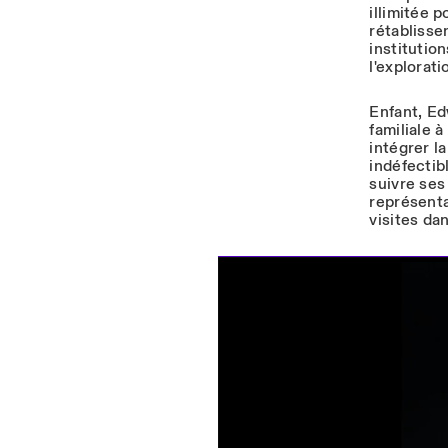
illimitée 
rétablisse
institutio
l'explorati
Enfant, Ed
familiale 
intégrer l
indéfectib
suivre ses 
représenta
visites dan