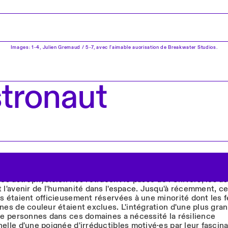
Images: 1-4, Julien Gremaud / 5-7, avec l'aimable auorisation de Breakwater Studios.
tronaut
les astrophysicien·nes retracent le passé de l'Univers, les a
 l'avenir de l'humanité dans l'espace. Jusqu'à récemment, c
s étaient officieusement réservées à une minorité dont les
nes de couleur étaient exclues. L'intégration d'une plus gra
de personnes dans ces domaines a nécessité la résilience
elle d'une poignée d'irréductibles motivé·es par leur fascina