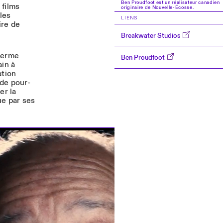
Ben Proudfoot est un réalisateur canadien
 films
originaire de Nouvelle-Écosse.
les
LIENS
ire de
Breakwater Studios
 ferme
Ben Proudfoot
ain à
ation
 de pour-
er la
ue par ses