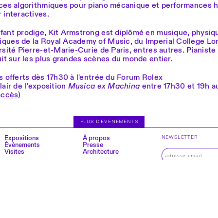
èces algorithmiques pour piano mécanique et performances 
 interactives.
fant prodige, Kit Armstrong est diplômé en musique, physiq
ques de la Royal Academy of Music, du Imperial College Lo
rsité Pierre-et-Marie-Curie de Paris, entres autres. Pianist
uit sur les plus grandes scènes du monde entier.
s offerts dès 17h30 à l'entrée du Forum Rolex
lair de l’exposition
Musica ex Machina
entre 17h30 et 19h au
accès
)
PLUS D’ÉVÈNEMENTS
Expositions
À propos
NEWSLETTER
Évènements
Presse
Visites
Architecture