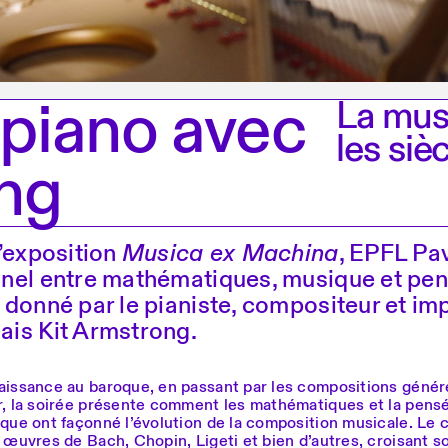
 piano avec
La mus
les siè
ong
l’exposition
Musica ex Machina
, EPFL Pa
nel entre mathématiques, musique et pe
 donné par le pianiste, compositeur et im
is Kit Armstrong.
aissance au baroque, en passant par les compositions génér
r, la soirée présente comment les mathématiques et la pens
ique ont façonné l’évolution de la composition musicale. Le 
 œuvres de Bach, Chopin, Ligeti et bien d’autres, croisant s