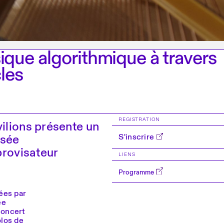
ique algorithmique à travers
cles
REGISTRATION
vilions présente un
nsée
S'inscrire
provisateur
LIENS
Programme
ées par
ée
concert
olos de