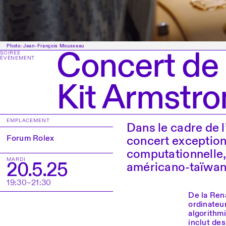
Photo: Jean-François Mousseau
Concert de
SOIRÉE
ÉVÈNEMENT
Kit Armstr
EMPLACEMENT
Dans le cadre de 
concert exception
Forum Rolex
computationnelle,
MARDI
20.5.25
américano-taïwana
19:30–21:30
De la Ren
ordinateu
algorithm
inclut des