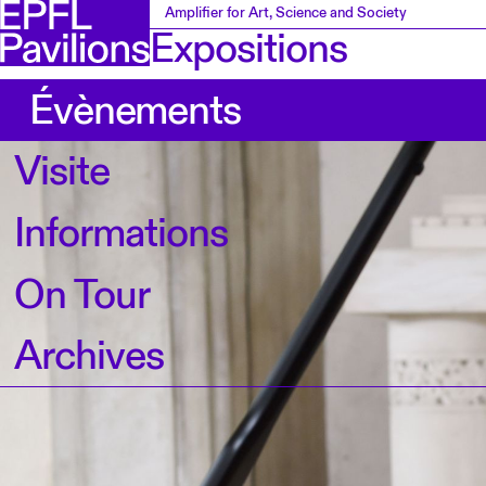
Amplifier for Art, Science and Society
Expositions
Évènements
Visite
Informations
On Tour
Archives