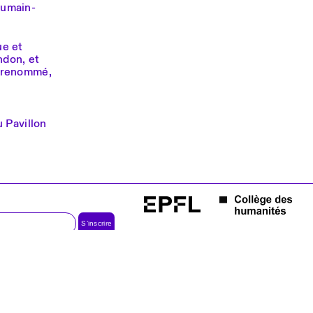
humain-
ue et
ndon, et
e renommé,
 Pavillon