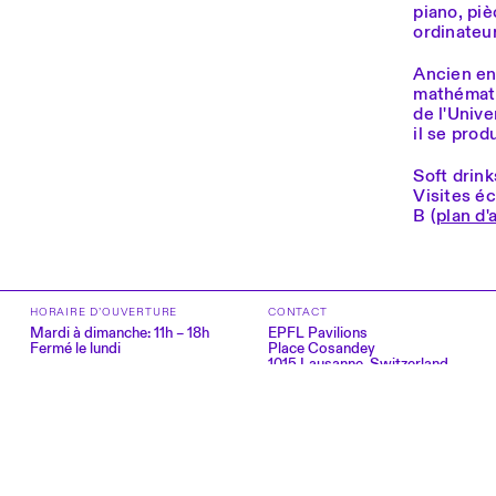
piano, pi
ordinateur
Ancien en
mathémati
de l'Unive
il se prod
Soft drink
Visites éc
B (
plan d'
HORAIRE D’OUVERTURE
CONTACT
Mardi à dimanche: 11h – 18h
EPFL Pavilions
Fermé le lundi
Place Cosandey
1015 Lausanne, Switzerland
Entrée libre
+41 21 693 65 01
Accessibilité & inclusion