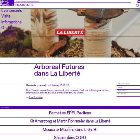
EN
Amplifier for Art, Science and Society
Expositions
Évènements
Visite
Informations
On Tour
Archives
Arboreal Futures
NEWS
dans La Liberté
PUBLICATION DATE
Revue de presse | La Liberté, 10.12.24
10.12.24
Sur l’humus scientifique poussent des œuvres d’art qui interrogent notre
PAGE UPDATED
relation aux arbres et, plus généralement, au vivant.
11.12.2024 10:01
->
Lire l'article
MORE NEWS
17.6.25
Fermeture EPFL Pavilions
19.5.25
Kit Armstrong et Martin Rohrmeier dans La Liberté
10.2.25
Musica ex Machina dans le 6h-9h
10.2.25
Shapes dans CQFD