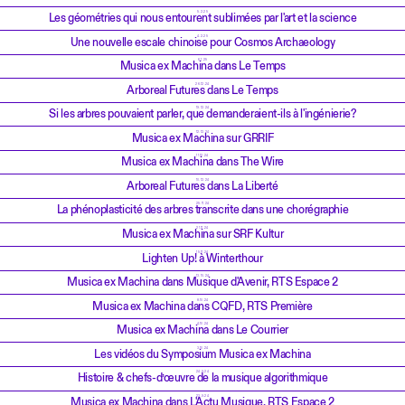
5.2.25
Les géométries qui nous entourent sublimées par l'art et la science
4.2.25
Une nouvelle escale chinoise pour Cosmos Archaeology
6.1.25
Musica ex Machina dans Le Temps
26.12.24
Arboreal Futures dans Le Temps
19.12.24
Si les arbres pouvaient parler, que demanderaient-ils à l'ingénierie?
12.12.24
Musica ex Machina sur GRRIF
11.12.24
Musica ex Machina dans The Wire
10.12.24
Arboreal Futures dans La Liberté
25.11.24
La phénoplasticité des arbres transcrite dans une chorégraphie
21.11.24
Musica ex Machina sur SRF Kultur
15.11.24
Lighten Up! à Winterthour
13.10.24
Musica ex Machina dans Musique d'Avenir, RTS Espace 2
8.10.24
Musica ex Machina dans CQFD, RTS Première
4.10.24
Musica ex Machina dans Le Courrier
3.10.24
Les vidéos du Symposium Musica ex Machina
24.9.24
Histoire & chefs-d’œuvre de la musique algorithmique
23.9.24
Musica ex Machina dans L'Actu Musique, RTS Espace 2