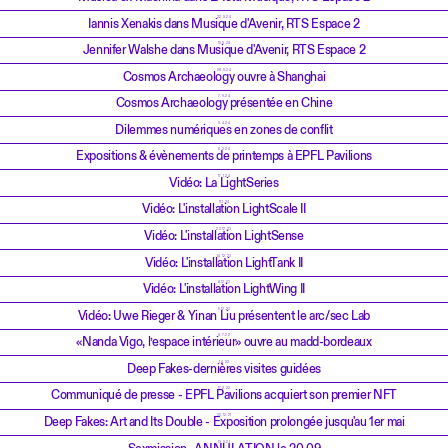
22.9.24
Iannis Xenakis dans Musique d'Avenir, RTS Espace 2
15.9.24
Jennifer Walshe dans Musique d'Avenir, RTS Espace 2
28.5.24
Cosmos Archaeology ouvre à Shanghai
7.5.24
Cosmos Archaeology présentée en Chine
9.4.24
Dilemmes numériques en zones de conflit
6.2.24
Expositions & évènements de printemps à EPFL Pavilions
17.1.24
Vidéo: La LightSeries
11.1.24
Vidéo: L'installation LightScale II
22.12.23
Vidéo: L'installation LightSense
14.12.23
Vidéo: L'installation LightTank II
8.12.23
Vidéo: L'installation LightWing II
5.12.23
Vidéo: Uwe Rieger & Yinan Liu présentent le arc/sec Lab
8.7.22
«Nanda Vigo, l’espace intérieur» ouvre au madd-bordeaux
1.4.22
Deep Fakes-dernières visites guidées
17.2.22
Communiqué de presse - EPFL Pavilions acquiert son premier NFT
30.12.21
Deep Fakes: Art and Its Double - Exposition prolongée jusqu'au 1er mai
19.9.21