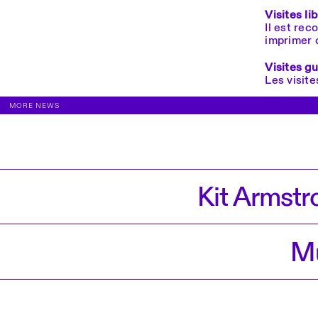
Visites li
Il est re
imprimer 
Visites g
Les visite
MORE NEWS
Kit Armstr
Mu