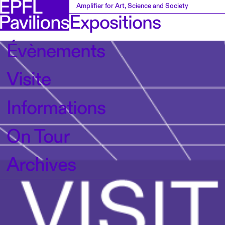
Amplifier for Art, Science and Society
Expositions
Évènements
Visite
Informations
On Tour
Archives