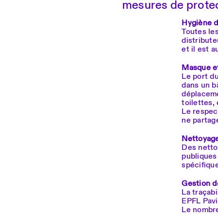
mesures de protec
Hygiène 
Toutes le
distribute
et il est 
Masque et
Le port du
dans un ba
déplaceme
toilettes,
Le respec
ne partag
Nettoyag
Des netto
publiques
spécifiqu
Gestion d
La traçabi
EPFL Pavi
Le nombre