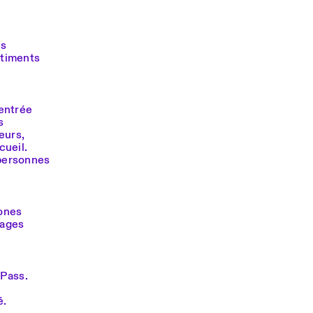
es
̂timents
entrée
s
eurs,
cueil.
 personnes
zones
yages
lPass.
é.