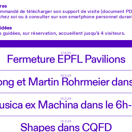
bres
commandé de télécharger son support de visite (document PD
chez soi ou à consulter sur son smartphone personnel durant 
uidées
s guidées, sur réservation, accueillent jusqu’à 4 visiteurs.
17.6.25
Fermeture EPFL Pavilions
19.5.25
ong et Martin Rohrmeier dans
10.2.25
sica ex Machina dans le 6h
10.2.25
Shapes dans CQFD