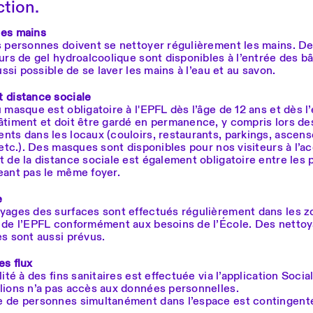
tion.
des mains
s personnes doivent se nettoyer régulièrement les mains. D
urs de gel hydroalcoolique sont disponibles à l’entrée des ba
aussi possible de se laver les mains à l’eau et au savon.
 distance sociale
 masque est obligatoire à l'EPFL dès l’âge de 12 ans et dès l’
̂timent et doit être gardé en permanence, y compris lors de
nts dans les locaux (couloirs, restaurants, parkings, ascens
 etc.). Des masques sont disponibles pour nos visiteurs à l’ac
t de la distance sociale est également obligatoire entre les
eant pas le même foyer.
e
yages des surfaces sont effectués régulièrement dans les 
 de l’EPFL conformément aux besoins de l’École. Des netto
es sont aussi prévus.
es flux
lité à des fins sanitaires est effectuée via l’application Socia
lions n’a pas accès aux données personnelles.
 de personnes simultanément dans l’espace est contingent