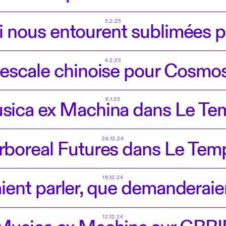
5.2.25
 nous entourent sublimées par 
4.2.25
 escale chinoise pour Cosmo
6.1.25
sica ex Machina dans Le Te
26.12.24
rboreal Futures dans Le Tem
19.12.24
ient parler, que demanderaient
12.12.24