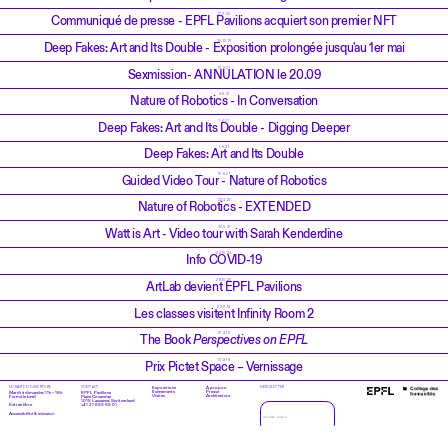
17.2.22
Communiqué de presse - EPFL Pavilions acquiert son premier NFT
30.12.21
Deep Fakes: Art and Its Double - Exposition prolongée jusqu'au 1er mai
19.9.21
Sexmission- ANNULATION le 20.09
9.6.21
Nature of Robotics - In Conversation
1.6.21
Deep Fakes: Art and Its Double - Digging Deeper
1.6.21
Deep Fakes: Art and Its Double
10.5.21
Guided Video Tour - Nature of Robotics
22.4.21
Nature of Robotics - EXTENDED
30.3.21
Watt is Art - Video tour with Sarah Kenderdine
29.10.20
Info COVID-19
28.10.20
ArtLab devient EPFL Pavilions
22.11.19
Les classes visitent Infinity Room 2
10.4.19
The Book
Perspectives on EPFL
13.9.18
Prix Pictet Space – Vernissage
HORAIRE D’OUVERTURE
CONTACT
Expositions
À propos
NEWSLETTER
Évènements
Presse
Mardi à dimanche: 11h – 18h
EPFL Pavilions
Visites
Architecture
Fermé le lundi
Place Cosandey
1015 Lausanne, Switzerland
+41 21 693 65 01
Entrée libre
Accessibilité & inclusion