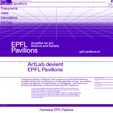
EN
Amplifier for Art, Science and Society
Expositions
Évènements
Visite
Informations
On Tour
Archives
ArtLab devient
NEWS
EPFL Pavilions
PUBLICATION DATE
L'exposition
Nature of Robotics
est l'occasion pour ArtLab de lancer sa
nouvelle identité. Des modifications ont été apportées au logo, aux couleurs,
28.10.20
à l'univers graphique, à la signalétique, au site Internet ... ainsi qu'au nom.
PAGE UPDATED
ArtLab sera désormais connu sous le nom de EPFL Pavilions !
28.02.2024 11:05
Avec ce rebranding, la plateforme culturelle de l'EPFL entend consolider son
positionnement unique au carrefour des arts, des sciences et de la société et
renforcer sa présence au niveau international.
Dans les mois à venir, les programmes de EPFL Pavilions seront développés dans
chacun des trois espaces mais aussi enrichis en ligne et au-delà du bâtiment !
Nous accueillerons nos propres productions, bien sûr, mais aussi de nombreux
autres événements.
MORE NEWS
17.6.25
Fermeture EPFL Pavilions