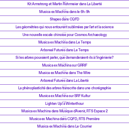
19.5.25
Kit Armstrong et Martin Rohrmeier dans La Liberté
10.2.25
Musica ex Machina dans le 6h-9h
10.2.25
Shapes dans CQFD
5.2.25
Les géométries qui nous entourent sublimées par l'art et la science
4.2.25
Une nouvelle escale chinoise pour Cosmos Archaeology
6.1.25
Musica ex Machina dans Le Temps
26.12.24
Arboreal Futures dans Le Temps
19.12.24
Si les arbres pouvaient parler, que demanderaient-ils à l'ingénierie?
12.12.24
Musica ex Machina sur GRRIF
11.12.24
Musica ex Machina dans The Wire
10.12.24
Arboreal Futures dans La Liberté
25.11.24
La phénoplasticité des arbres transcrite dans une chorégraphie
21.11.24
Musica ex Machina sur SRF Kultur
15.11.24
Lighten Up! à Winterthour
13.10.24
Musica ex Machina dans Musique d'Avenir, RTS Espace 2
8.10.24
Musica ex Machina dans CQFD, RTS Première
4.10.24
Musica ex Machina dans Le Courrier