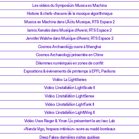
3.10.24
Les vidéos du Symposium Musica ex Machina
24.9.24
Histoire & chefs-d’œuvre de la musique algorithmique
23.9.24
Musica ex Machina dans L'Actu Musique, RTS Espace 2
22.9.24
Iannis Xenakis dans Musique d'Avenir, RTS Espace 2
15.9.24
Jennifer Walshe dans Musique d'Avenir, RTS Espace 2
28.5.24
Cosmos Archaeology ouvre à Shanghai
7.5.24
Cosmos Archaeology présentée en Chine
9.4.24
Dilemmes numériques en zones de conflit
6.2.24
Expositions & évènements de printemps à EPFL Pavilions
17.1.24
Vidéo: La LightSeries
11.1.24
Vidéo: L'installation LightScale II
22.12.23
Vidéo: L'installation LightSense
14.12.23
Vidéo: L'installation LightTank II
8.12.23
Vidéo: L'installation LightWing II
5.12.23
Vidéo: Uwe Rieger & Yinan Liu présentent le arc/sec Lab
8.7.22
«Nanda Vigo, l’espace intérieur» ouvre au madd-bordeaux
1.4.22
Deep Fakes-dernières visites guidées