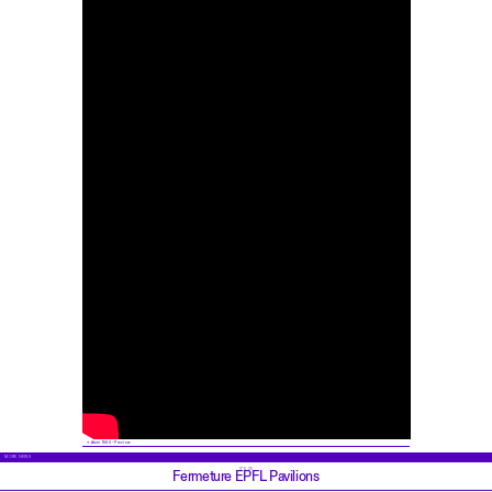
Atom 1590 - Preview
MORE NEWS
17.6.25
Fermeture EPFL Pavilions