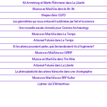
19.5.25
Kit Armstrong et Martin Rohrmeier dans La Liberté
10.2.25
Musica ex Machina dans le 6h-9h
10.2.25
Shapes dans CQFD
5.2.25
Les géométries qui nous entourent sublimées par l'art et la science
4.2.25
Une nouvelle escale chinoise pour Cosmos Archaeology
6.1.25
Musica ex Machina dans Le Temps
26.12.24
Arboreal Futures dans Le Temps
19.12.24
Si les arbres pouvaient parler, que demanderaient-ils à l'ingénierie?
12.12.24
Musica ex Machina sur GRRIF
11.12.24
Musica ex Machina dans The Wire
10.12.24
Arboreal Futures dans La Liberté
25.11.24
La phénoplasticité des arbres transcrite dans une chorégraphie
21.11.24
Musica ex Machina sur SRF Kultur
15.11.24
Lighten Up! à Winterthour
13.10.24
Musica ex Machina dans Musique d'Avenir, RTS Espace 2
8.10.24
Musica ex Machina dans CQFD, RTS Première
4.10.24
Musica ex Machina dans Le Courrier