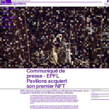
EN
Amplifier for Art, Science and Society
Expositions
Évènements
Visite
Informations
On Tour
Archives
Communiqué de
NEWS
presse - EPFL
Pavilions acquiert
son premier NFT
PUBLICATION DATE
EPFL Pavilions acquiert son premier NFT, issu
89 Seconds Atomized
, une ré-
imagination numérique de
Las Meninas
de Diego Velazquez.
17.2.22
PAGE UPDATED
Las Meninasde Diego Velasquez est probablement parmi les œuvres d'art les
plus revisitées par les artistes. En 2018, Eve Sussman collabore avec Snark.art
28.02.2024 11:05
pour reprendre sous forme de blockchain, une de ses précédentes vidéos qui
donnait vie à Les Ménines. Pour cette nouvelle création, Eve Sussman fragmente
sa vidéo originale, 89 Seconds at Alcazar, en 2304 morceaux- (Atoms) de 20x20
pixels.
Chaque Atom peut être mis aux enchères et acheté individuellement en tant que
NFT. Il peut ensuite être vendu, prêté ou même détruit. La vidéo qui en résulte,
89
Seconds Atomized
, fait écho aux questionnements de Velasquez sur la capture