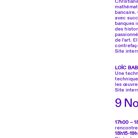
Christian
mathémati
bancaire.
avec succ
banques i
des histor
passionné
de l'art. 
contrefaço
Site inter
LOÏC BA
Une techn
technique 
les œuvre
Site inter
9 N
17h00 – 1
rencontre 
18h15-19h3