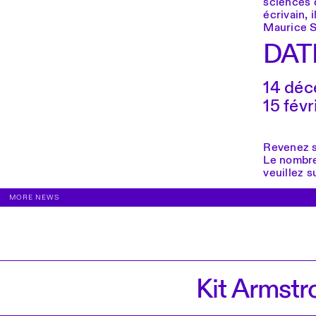
sciences d
écrivain, 
Maurice S
DATE
14 dé
15 févr
Revenez so
Le nombre
veuillez s
MORE NEWS
Kit Armstr