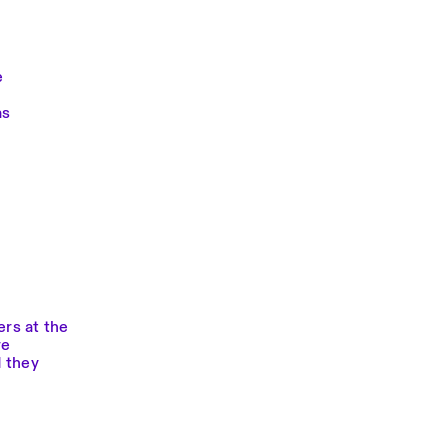
e
as
rs at the
re
d they