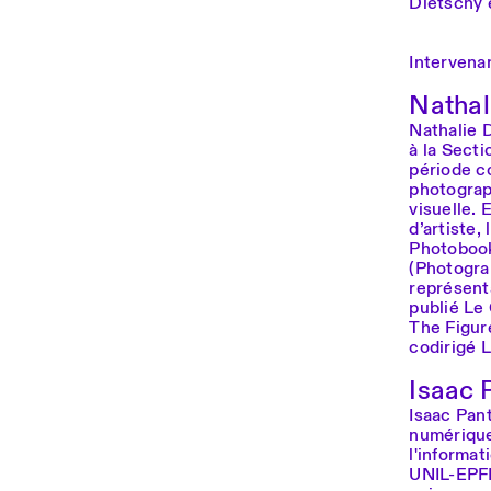
Dietschy e
Intervena
Nathal
Nathalie D
à la Secti
période co
photograp
visuelle. 
d’artiste,
Photobook
(Photogra
représent
publié Le 
The Figur
codirigé L
Isaac 
Isaac Pan
numérique
l'informa
UNIL-EPFL