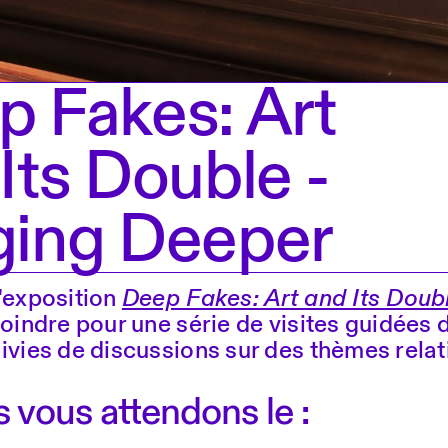
p Fakes: Art
Its Double -
ging Deeper
l'exposition
Deep Fakes: Art and Its Doub
joindre pour une série de visites guidées d
ivies de discussions sur des thèmes relatif
 vous attendons le :