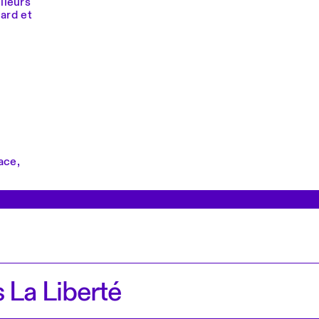
lleurs
uard et
ace,
 La Liberté