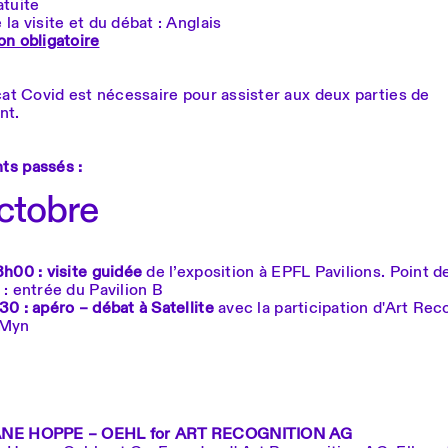
atuite
la visite et du débat : Anglais
on obligatoire
cat Covid est nécessaire pour assister aux deux parties de
nt.
s passés :
ctobre
8h00 : visite guidée
de l’exposition à EPFL Pavilions. Point d
: entrée du Pavilion B
0 : apéro – débat à Satellite
avec la participation d'Art Rec
tMyn
NE HOPPE – OEHL for ART RECOGNITION AG