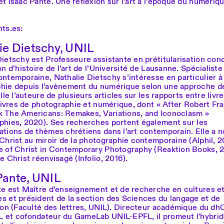
t Isaac Pante. Une réflexion sur l’art à l’époque du numériq
nts.es:
ie Dietschy, UNIL
ietschy est Professeure assistante en prétitularisation cond
on d’histoire de l’art de l’Université de Lausanne. Spécialiste
ntemporaine, Nathalie Dietschy s’intéresse en particulier à 
hie depuis l’avènement du numérique selon une approche de
Elle l’auteure de plusieurs articles sur les rapports entre livr
 livres de photographie et numérique, dont « After Robert Fr
 The Americans: Remakes, Variations, and Iconoclasm »
phies, 2020). Ses recherches portent également sur les
ations de thèmes chrétiens dans l’art contemporain. Elle a
Christ au miroir de la photographie contemporaine (Alphil, 2
e of Christ in Contemporary Photography (Reaktion Books, 2
e Christ réenvisagé (Infolio, 2016).
Pante, UNIL
te est Maître d’enseignement et de recherche en cultures et
s et président de la section des Sciences du langage et de
tion (Faculté des lettres, UNIL). Directeur académique du dh
 et cofondateur du GameLab UNIL-EPFL, il promeut l'hybrid