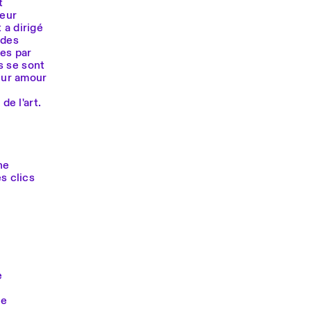
t
teur
 a dirigé
ndes
ées par
s se sont
leur amour
de l'art.
ne
s clics
e
ie