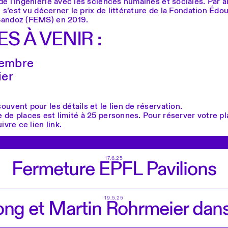
e l'ingénierie avec les sciences humaines et sociales. Par ai
il s’est vu décerner le prix de littérature de la Fondation Édo
andoz (FEMS) en 2019.
S À VENIR :
cembre
ier
uvent pour les détails et le lien de réservation.
 de places est limité à 25 personnes. Pour réserver votre pl
uivre ce lien
link
.
17.6.25
Fermeture EPFL Pavilions
19.5.25
ong et Martin Rohrmeier dans