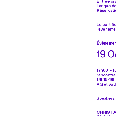
Entrée gr
Langue de 
Réservati
Le certifi
l'événeme
Évènement
19 O
17h00 – 1
rencontre 
18h15-19h3
AG et Ar
Speakers:
CHRISTIA