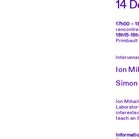
14 
17h00 – 1
rencontre 
18h15-19h
Primbault 
Intervena
Ion Mi
Simon 
Ion Mihai
Laborator
interested
teach an 
Informatio