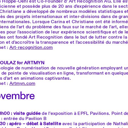
e Hoppe-Oehl est Co-Founder d' Art Recognition AG. Elle es
cienne et possède plus de 20 ans d'expérience dans le sec
 Christiane a développé de nombreux modèles statistiques et
ès des projets internationaux et inter-divisions dans de gra
nternationales. Lorsque Carina et Christiane ont été inform
iens de l'art du problème des faux sur le marché de l'art, elle
es pour l'association de leur expérience scientifique et de 
Elles ont fondé Art Recognition dans le but de lutter contre la
n et d'accroître la transparence et l'accessibilité du marché 
net :
Art-recognition.com
BOULAZ for ARTMYN
ologie de numérisation de nouvelle génération employant u
de pointe de visualisation en ligne, transformant en quelque
s d'art en animations captivantes.
net :
Artmyn.com
ovembre
8h00 : visite guidée
de l’exposition à EPFL Pavilions. Point d
: entrée du Pavilion B
0 : apéro – débat à Satellite
avec la participation de Nathal