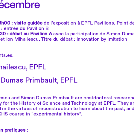
Décembre
8h00 : visite guidée
de l’exposition à EPFL Pavilions. Point d
: entrée du Pavilion B
30 : débat au Pavilion A
avec la participation de Simon Dum
et Ion Mihailescu. Titre du débat : Innovation by Imitation
nts.es:
hailescu, EPFL
Dumas Primbault, EPFL
lescu and Simon Dumas Primbault are postdoctoral researche
y for the History of Science and Technology at EPFL. They a
 in the virtues of reconstruction to learn about the past, an
SHS course in “experimental history”.
n pratiques :