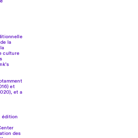
ue
itionnelle
 de la
la
 culture
es
ank’s
 notamment
016) et
020), et a
 édition
Center
ation des